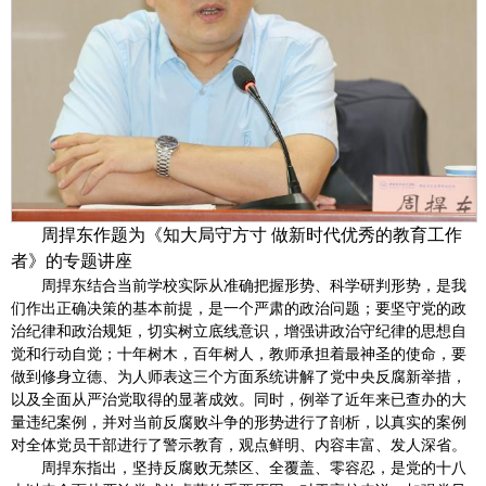
周捍东作题为《知大局守方寸 做新时代优秀的教育工作
者》的专题讲座
周捍东结合当前学校实际从准确把握形势、科学研判形势，是我
们作出正确决策的基本前提，是一个严肃的政治问题；要坚守党的政
治纪律和政治规矩，切实树立底线意识，增强讲政治守纪律的思想自
觉和行动自觉；十年树木，百年树人，教师承担着最神圣的使命，要
做到修身立德、为人师表这三个方面系统讲解了党中央反腐新举措，
以及全面从严治党取得的显著成效。同时，例举了近年来已查办的大
量违纪案例，并对当前反腐败斗争的形势进行了剖析，以真实的案例
对全体党员干部进行了警示教育，观点鲜明、内容丰富、发人深省。
周捍东指出，坚持反腐败无禁区、全覆盖、零容忍，是党的十八