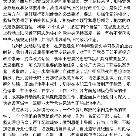
大以来全面从严治党成效卓著的重要原因。对于高校来说，加强党风
廉政建设和反腐败斗争，营造风清气正的良好政治生态，是保持正确
发展方向、更好履行职能使命的必然要求。要进一步强化党的领导，
坚持党委领导下的校长负责制，抓好政治领导和思想领导，把党的政
治建设摆在首位，树牢“四个意识”，坚定“四个自信”，在思想上政治
上行动上以习近平同志为核心的党中央保持高度一致，坚持不懈落实
中央八项规定精神，共同营造风清气正的政治生态。
沈利剑总结讲话指出，在庆祝建党100周年暨党史学习教育的重要
时刻，我们进行反腐倡廉教育专题讲座，对于引导党员干部不断提升
政治素养、提高政治站位，筑牢不想腐的思想“堤坝”具有重要意义。
反腐倡廉是一项长期而重要的政治任务，全校广大党员干部要以案为
鉴、汲取教训，进一步增强廉洁自律意识，筑牢拒腐防变的思想道德
防线，做到警钟长鸣；要加强廉政教育学习，增强廉政意识，保持清
醒的头脑，正确行使手中权利，切实在本职工作中做到严于律己，规
范做事，甘于奉献，在学习、工作、生活各方面起到模范带头的作
用，以实际行动推动党风廉政建设工作，把全面从严治党引向深入，
为建设区域性一流职业大学营造风清气正的政治生态。
通过学习，大家纷纷表示，一个个贪污腐败的案例是长鸣的警
钟，一个个清廉的典范是前行的路标，作为一名党员干部，要进一步
坚定理想信念，严守纪律规矩，做到思想上警醒，行为上自觉，不断
加强自身党性锻炼，增强廉洁自律意识，自觉遵守党纪国法，时刻做
到自律、自警、自醒、自重，进一步坚定反腐倡廉的决心和信心，筑