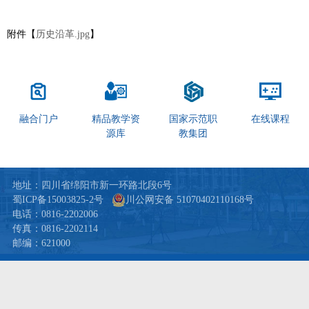
附件【
历史沿革.jpg
】
融合门户
精品教学资
国家示范职
在线课程
源库
教集团
地址：四川省绵阳市新一环路北段6号
蜀ICP备15003825-2号
川公网安备 51070402110168号
电话：0816-2202006
传真：0816-2202114
邮编：621000