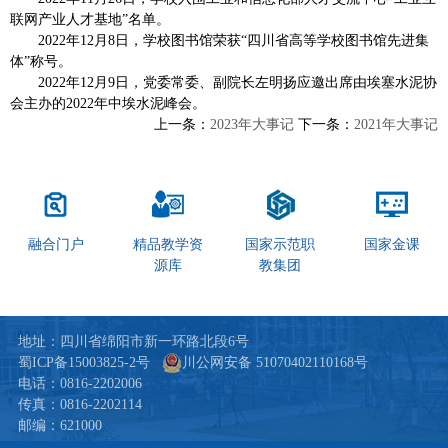
联网产业人才基地”名单。
2022年12月8日，学校图书馆荣获“四川省高等学校图书馆先进集
体”称号。
2022年12月9日，党委常委、副院长左明扬应邀出席由埃塞水泥协
会主办的2022年中埃水泥峰会。
上一条：
2023年大事记
下一条：
2021年大事记
融合门户
精品教学资
国家示范职
国家金课
源库
教集团
地址：四川省绵阳市新一环路北段6号
蜀ICP备15003825-2号
川公网安备 51070402110168号
电话：0816-2202006
传真：0816-2202114
邮编：621000