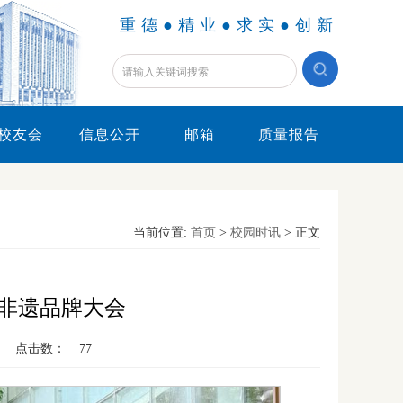
重德●精业●求实●创新
校友会
信息公开
邮箱
质量报告
当前位置:
首页
>
校园时讯
> 正文
蜀非遗品牌大会
点击数：
77