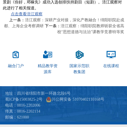
景剧《你好，邓稼先》成功入选创排扶持剧目（短剧）。涪江观察对
此进行了相关报道。
点击查看涪江观察
上一条：
涪江观察：深耕产业对接，深化产教融合！绵阳职院赴成
都、上海企业考察调研
下一条：
涪江观察：绵阳职院教师斩获全省高
校“思想道德与法治”课教学竞赛特等奖
融合门户
精品教学资
国家示范职
在线课程
源库
教集团
地址：四川省绵阳市新一环路北段6号
蜀ICP备15003825-2号
川公网安备 51070402110168号
电话：0816-2202006
传真：0816-2202114
邮编：621000