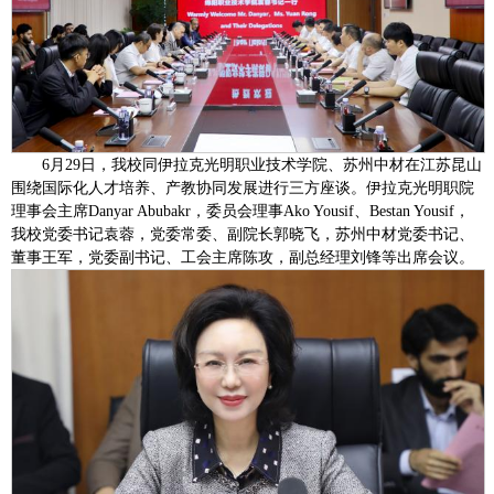
6月29日，我校同伊拉克光明职业技术学院、苏州中材在江苏昆山
围绕国际化人才培养、产教协同发展进行三方座谈。伊拉克光明职院
理事会主席Danyar Abubakr，委员会理事Ako Yousif、Bestan Yousif，
我校党委书记袁蓉，党委常委、副院长郭晓飞，苏州中材党委书记、
董事王军，党委副书记、工会主席陈攻，副总经理刘锋等出席会议。