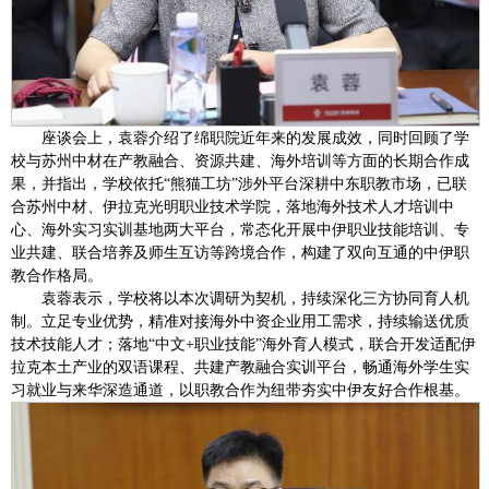
座谈会上，袁蓉介绍了绵职院近年来的发展成效，同时回顾了学
校与苏州中材在产教融合、资源共建、海外培训等方面的长期合作成
果，并指出，学校依托“熊猫工坊”涉外平台深耕中东职教市场，已联
合苏州中材、伊拉克光明职业技术学院，落地海外技术人才培训中
心、海外实习实训基地两大平台，常态化开展中伊职业技能培训、专
业共建、联合培养及师生互访等跨境合作，构建了双向互通的中伊职
教合作格局。
袁蓉表示，学校将以本次调研为契机，持续深化三方协同育人机
制。立足专业优势，精准对接海外中资企业用工需求，持续输送优质
技术技能人才；落地“中文+职业技能”海外育人模式，联合开发适配伊
拉克本土产业的双语课程、共建产教融合实训平台，畅通海外学生实
习就业与来华深造通道，以职教合作为纽带夯实中伊友好合作根基。